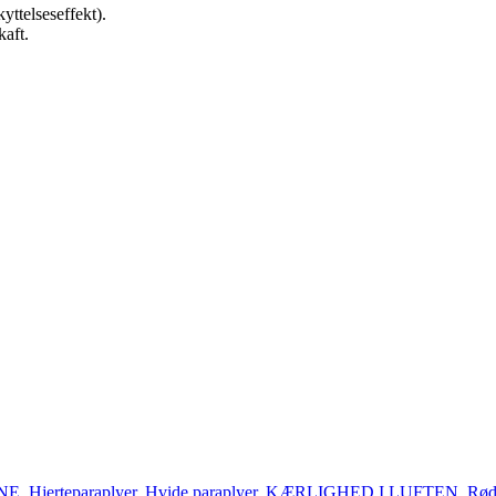
ttelseseffekt).
aft.
NE
,
Hjerteparaplyer
,
Hvide paraplyer
,
KÆRLIGHED I LUFTEN
,
Rød