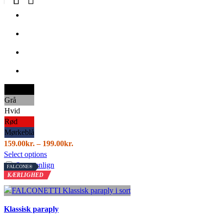
på
varesiden
Sort
Grå
Hvid
Rød
Mørkeblå
Prisinterval:
159.00
kr.
–
199.00
kr.
Dette
159.00kr.
Select options
vare
til
Sammenlign
FALCONE®
har
199.00kr.
KÆRLIGHED
flere
varianter.
Mulighederne
Klassisk paraply
kan