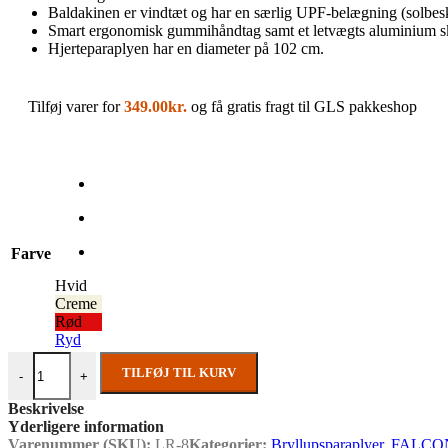
Baldakinen er vindtæt og har en særlig UPF-belægning (solbesky
Smart ergonomisk gummihåndtag samt et letvægts aluminium sk
Hjerteparaplyen har en diameter på 102 cm.
Tilføj varer for
349.00
kr.
og få gratis fragt til GLS pakkeshop
Farve
Hvid
Creme
Rød
Ryd
Hjerteparaply antal
TILFØJ TIL KURV
-
+
Beskrivelse
Yderligere information
Varenummer (SKU):
LR-8
Kategorier:
Bryllupsparaplyer
,
FALCO