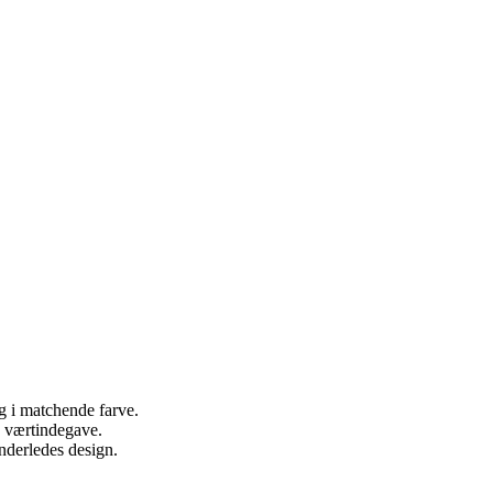
g i matchende farve.
g, værtindegave.
anderledes design.