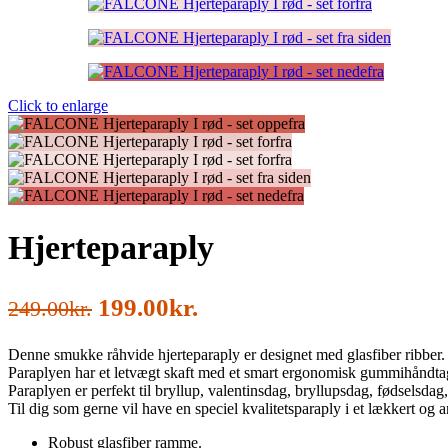
Click to enlarge
Hjerteparaply
Den
Den
199.00
kr.
249.00
kr.
oprindelige
aktuelle
Denne smukke råhvide hjerteparaply er designet med glasfiber ribber.
pris
pris
Paraplyen har et letvægt skaft med et smart ergonomisk gummihåndta
var:
er:
Paraplyen er perfekt til bryllup, valentinsdag, bryllupsdag, fødselsda
Til dig som gerne vil have en speciel kvalitetsparaply i et lækkert og 
249.00kr..
199.00kr..
Robust glasfiber ramme.