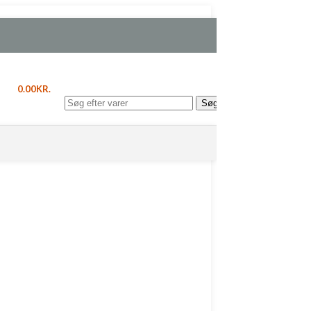
20%
0.00
KR.
Søg