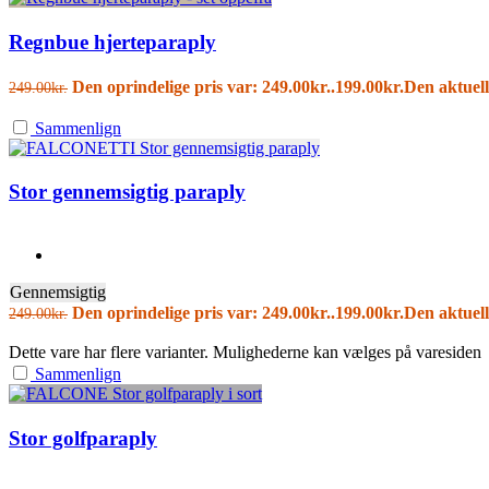
Regnbue hjerteparaply
Den oprindelige pris var: 249.00kr..
199.00
kr.
Den aktuell
249.00
kr.
Sammenlign
Stor gennemsigtig paraply
Gennemsigtig
Den oprindelige pris var: 249.00kr..
199.00
kr.
Den aktuell
249.00
kr.
Dette vare har flere varianter. Mulighederne kan vælges på varesiden
Sammenlign
Stor golfparaply