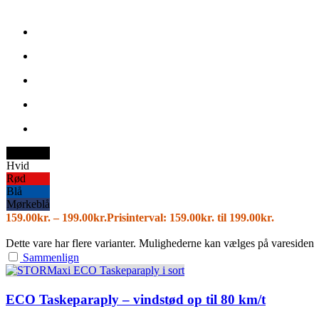
Sort
Hvid
Rød
Blå
Mørkeblå
159.00
kr.
–
199.00
kr.
Prisinterval: 159.00kr. til 199.00kr.
Dette vare har flere varianter. Mulighederne kan vælges på varesiden
Sammenlign
ECO Taskeparaply – vindstød op til 80 km/t