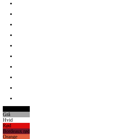
Sort
Grå
Hvid
Rød
Bordeaux rød
Orange