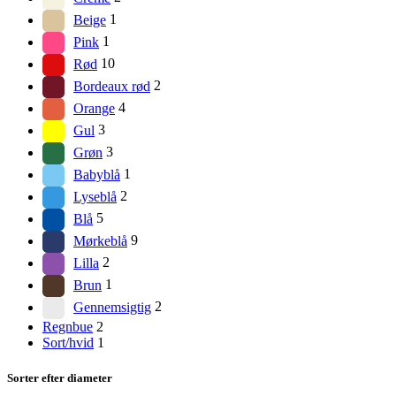
Beige
1
Pink
1
Rød
10
Bordeaux rød
2
Orange
4
Gul
3
Grøn
3
Babyblå
1
Lyseblå
2
Blå
5
Mørkeblå
9
Lilla
2
Brun
1
Gennemsigtig
2
Regnbue
2
Sort/hvid
1
Sorter efter diameter