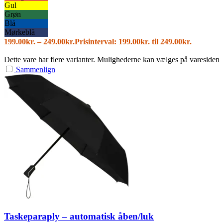
Gul
Grøn
Blå
Mørkeblå
199.00
kr.
–
249.00
kr.
Prisinterval: 199.00kr. til 249.00kr.
Dette vare har flere varianter. Mulighederne kan vælges på varesiden
Sammenlign
Taskeparaply – automatisk åben/luk