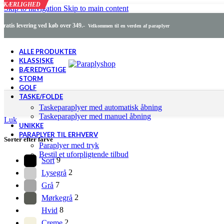
KÆRLIGHED
KÆRLIGHED
KÆRLIGHED
KÆRLIGHED
KÆRLIGHED
KÆRLIGHED
KÆRLIGHED
KÆRLIGHED
KÆRLIGHED
KÆRLIGHED
KÆRLIGHED
KÆRLIGHED
Skip to navigation
Skip to main content
Gratis levering ved køb over 349.-
Velkommen til en verden af paraplyer
ALLE PRODUKTER
KLASSISKE
BÆREDYGTIGE
STORM
GOLF
TASKE/FOLDE
Taskeparaplyer med automatisk åbning
Taskeparaplyer med manuel åbning
Luk
UNIKKE
PARAPLYER TIL ERHVERV
Sorter efter farve
Paraplyer med tryk
Bestil et uforpligtende tilbud
Sort
9
Lysegrå
2
Grå
7
Mørkegrå
2
Hvid
8
Creme
2