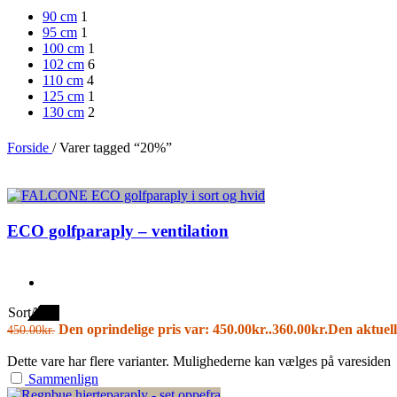
90 cm
1
95 cm
1
100 cm
1
102 cm
6
110 cm
4
125 cm
1
130 cm
2
Forside
/
Varer tagged “20%”
ECO golfparaply – ventilation
Sort/hvid
Den oprindelige pris var: 450.00kr..
360.00
kr.
Den aktuell
450.00
kr.
Dette vare har flere varianter. Mulighederne kan vælges på varesiden
Sammenlign