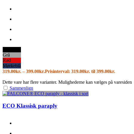
Sort
Grå
Rød
Mørkeblå
319.00
kr.
–
399.00
kr.
Prisinterval: 319.00kr. til 399.00kr.
Dette vare har flere varianter. Mulighederne kan vælges på varesiden
Sammenlign
ECO Klassisk paraply