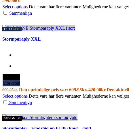
599.00
kr.
Select options
Dette vare har flere varianter. Mulighederne kan vælge
Sammenlign
FALCONE®
Stormparaply XXL
Sort
Mørkeblå
Den oprindelige pris var: 699.95kr..
420.00
kr.
Den aktuell
699.95
kr.
Select options
Dette vare har flere varianter. Mulighederne kan vælge
Sammenlign
STORMaxi®
Stormfighter – vindstød op til 100 km/t – guld