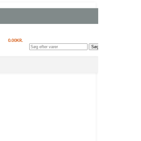
20%
0.00
KR.
Søg