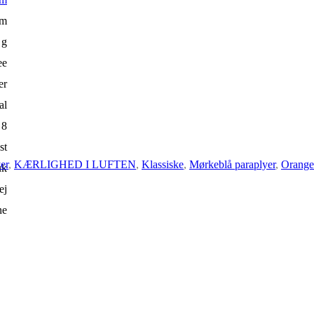
cm
 g
ee
er
al
8
st
er
,
KÆRLIGHED I LUFTEN
,
Klassiske
,
Mørkeblå paraplyer
,
Orange
uk
ej
ne