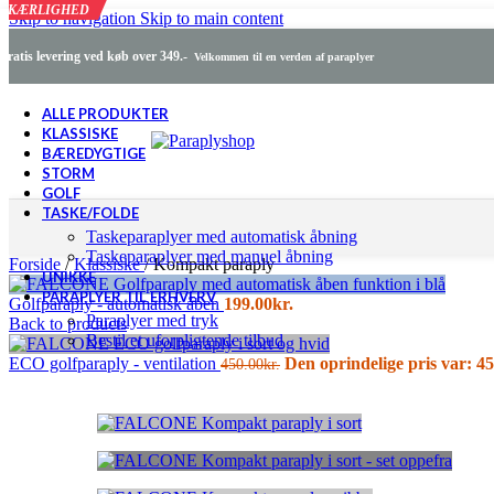
KÆRLIGHED
Skip to navigation
Skip to main content
Gratis levering ved køb over 349.-
Velkommen til en verden af paraplyer
ALLE PRODUKTER
KLASSISKE
BÆREDYGTIGE
STORM
GOLF
TASKE/FOLDE
Taskeparaplyer med automatisk åbning
Taskeparaplyer med manuel åbning
Forside
/
Klassiske
/
Kompakt paraply
UNIKKE
PARAPLYER TIL ERHVERV
Golfparaply - automatisk åben
199.00
kr.
Paraplyer med tryk
Back to products
Bestil et uforpligtende tilbud
ECO golfparaply - ventilation
Den oprindelige pris var: 45
450.00
kr.