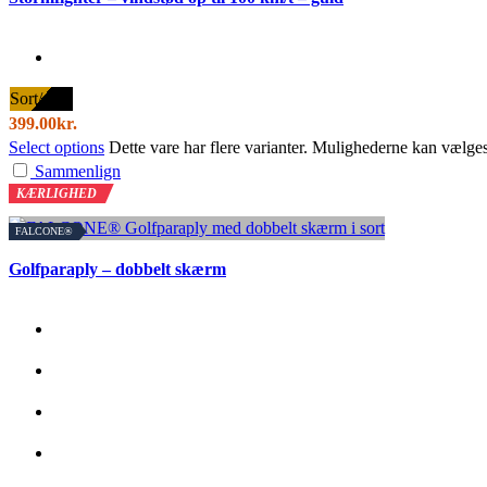
Sort/guld
399.00
kr.
Select options
Dette vare har flere varianter. Mulighederne kan vælge
Sammenlign
KÆRLIGHED
FALCONE®
Golfparaply – dobbelt skærm