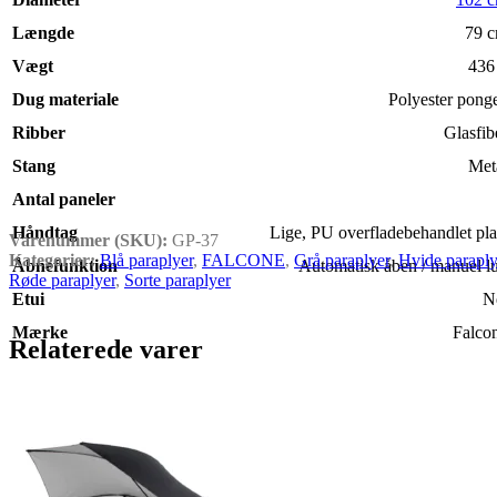
Længde
79 
Vægt
436
Dug materiale
Polyester pong
Ribber
Glasfib
Stang
Met
Antal paneler
Håndtag
Lige
,
PU overfladebehandlet pla
Varenummer (SKU):
GP-37
Kategorier:
Blå paraplyer
,
FALCONE
,
Grå paraplyer
,
Hvide paraply
Åbnefunktion
Automatisk åben / manuel l
Røde paraplyer
,
Sorte paraplyer
Etui
N
Mærke
Falco
Relaterede varer