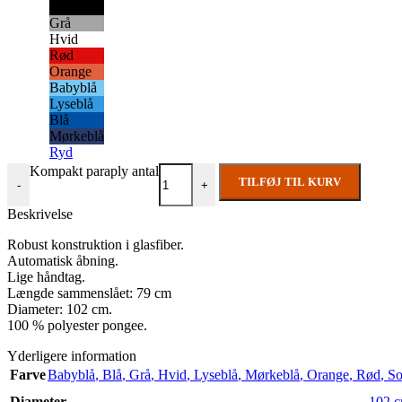
Sort
Grå
Hvid
Rød
Orange
Babyblå
Lyseblå
Blå
Mørkeblå
Ryd
Kompakt paraply antal
TILFØJ TIL KURV
-
+
Beskrivelse
Robust konstruktion i glasfiber.
Automatisk åbning.
Lige håndtag.
Længde sammenslået: 79 cm
Diameter: 102 cm.
100 % polyester pongee.
Yderligere information
Farve
Babyblå
,
Blå
,
Grå
,
Hvid
,
Lyseblå
,
Mørkeblå
,
Orange
,
Rød
,
So
Diameter
102 