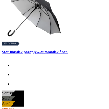
FALCONE®
Stor klassisk paraply – automatisk åben
Sort/sølv
Sort/mørkegrå
Sort/guld