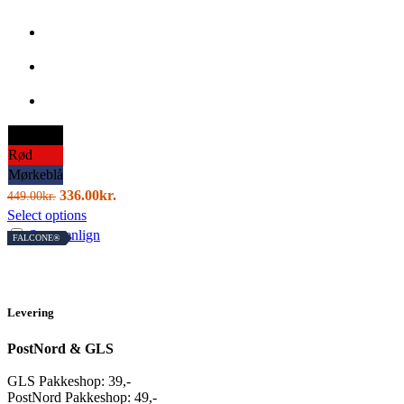
vælges
på
varesiden
Sort
Rød
Mørkeblå
Den
Den
336.00
kr.
449.00
kr.
oprindelige
Dette
aktuelle
Select options
pris
vare
pris
Sammenlign
FALCONE®
var:
har
er:
449.00kr..
flere
336.00kr..
varianter.
Mulighederne
Levering
kan
PostNord & GLS
vælges
på
GLS Pakkeshop: 39,-
varesiden
PostNord Pakkeshop: 49,-