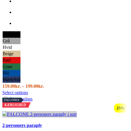
Sort
Grå
Hvid
Beige
Rød
Grøn
Blå
Mørkeblå
Prisinterval:
159.00
kr.
–
199.00
kr.
Dette
159.00kr.
Select options
vare
til
Sammenlign
FALCONE®
har
199.00kr.
KÆRLIGHED
25%
flere
varianter.
Mulighederne
2-personers paraply
kan