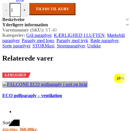
ECO Taskeparaply - vindstød op til 80 km/t antal
TILFØJ TIL KURV
-
+
Beskrivelse
Yderligere information
Varenummer (SKU):
ST-40
Kategorier:
Grå paraplyer
,
KÆRLIGHED I LUFTEN
,
Mørkeblå
paraplyer
,
Paraply med logo
,
Paraply med tryk
,
Røde paraplyer
,
Sorte paraplyer
,
STORMaxi
,
Stormparaplyer
,
Unikke
Relaterede varer
KÆRLIGHED
20%
ECO golfparaply – ventilation
Sort/hvid
Den
Den
360.00
kr.
450.00
kr.