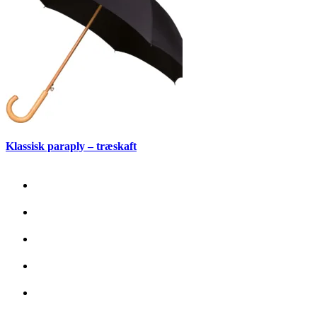
vælges
på
varesiden
Klassisk paraply – træskaft