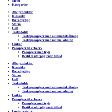
Menu
Kategorier
Alle produkter
Klassiske
Bæredygtige
Storm
Golf
Taske/folde
Taskeparaplyer med automatisk åbning
Taskeparaplyer med manuel åbning
Unikke
Paraplyer til erhverv
Paraplyer med tryk
Bestil et uforpligtende tilbud
Alle produkter
Klassiske
Bæredygtige
Storm
Golf
Taske/folde
Taskeparaplyer med automatisk åbning
Taskeparaplyer med manuel åbning
Unikke
Paraplyer til erhverv
Paraplyer med tryk
Bestil et uforpligtende tilbud
Login/registrér