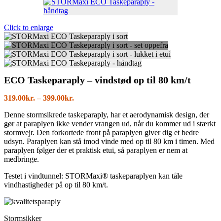
Click to enlarge
ECO Taskeparaply – vindstød op til 80 km/t
Prisinterval:
319.00
kr.
–
399.00
kr.
319.00kr.
Denne stormsikrede taskeparaply, har et aerodynamisk design, der
til
gør at paraplyen ikke vender vrangen ud, når du kommer ud i stærkt
399.00kr.
stormvejr. Den forkortede front på paraplyen giver dig et bedre
udsyn. Paraplyen kan stå imod vinde med op til 80 km i timen. Med
paraplyen følger der et praktisk etui, så paraplyen er nem at
medbringe.
Testet i vindtunnel: STORMaxi® taskeparaplyen kan tåle
vindhastigheder på op til 80 km/t.
Stormsikker