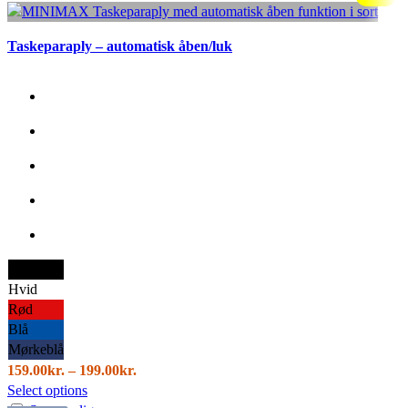
flere
varianter.
Mulighederne
Taskeparaply – automatisk åben/luk
kan
vælges
på
varesiden
Sort
Hvid
Rød
Blå
Mørkeblå
Prisinterval:
159.00
kr.
–
199.00
kr.
Dette
159.00kr.
Select options