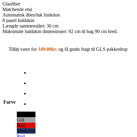
Glasfiber
Matchende etui
Automatisk åben/luk funktion
8 panel baldakin
Længde sammenslået: 30 cm
Maksimale baldakin dimensioner: 92 cm til bag 90 cm bred.
Tilføj varer for
349.00
kr.
og få gratis fragt til GLS pakkeshop
Farve
Sort
Grå
Rød
Mørkeblå
Ryd