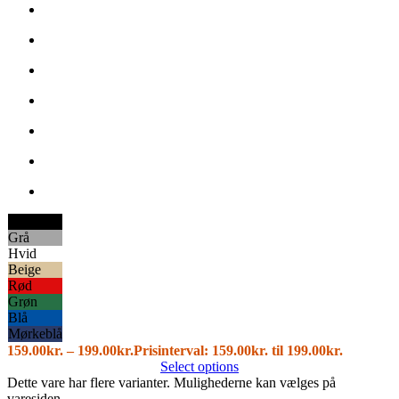
Sort
Grå
Hvid
Beige
Rød
Grøn
Blå
Mørkeblå
159.00
kr.
–
199.00
kr.
Prisinterval: 159.00kr. til 199.00kr.
Select options
Dette vare har flere varianter. Mulighederne kan vælges på
varesiden