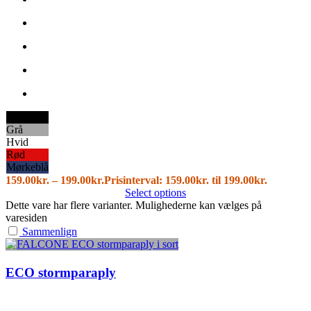
Sort
Grå
Hvid
Rød
Mørkeblå
159.00
kr.
–
199.00
kr.
Prisinterval: 159.00kr. til 199.00kr.
Select options
Dette vare har flere varianter. Mulighederne kan vælges på
varesiden
Sammenlign
ECO stormparaply