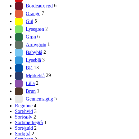
Bordeaux rød
6
Orange
7
Gul
5
Lysegrøn
2
Grøn
6
Armygrøn
1
Babyblå
2
Lyseblå
3
Blå
13
Mørkeblå
29
Lilla
2
Brun
1
Gennemsigtig
5
Regnbue
4
Sort/hvid
3
Sort/sølv
2
Sort/mørkegrå
1
Sort/guld
2
Sort/grå
2