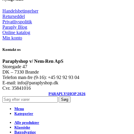
Handelsbetingelser
Returseddel
Privatlivspolitik
Paraply Blog
Online katalog
Min konto
Kontakt os
Paraplyshop v/ Nem-Ren ApS
Storegade 47
DK – 7330 Brande
Telefon man-fre (9-16): +45 92 92 93 04
E-mail: info@paraplyshop.dk
Cvr. 35841016
PARAPLYSHOP 2026
Søg
Menu
Kategorier
Alle produkter
Klassiske
Bæredygtige