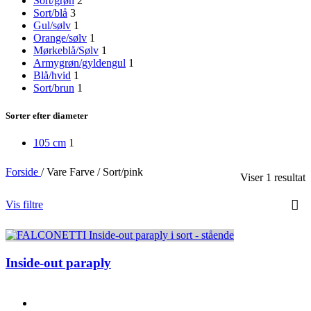
Sort/grøn
2
Sort/blå
3
Gul/sølv
1
Orange/sølv
1
Mørkeblå/Sølv
1
Armygrøn/gyldengul
1
Blå/hvid
1
Sort/brun
1
Sorter efter diameter
105 cm
1
Forside
/
Vare Farve
/
Sort/pink
Viser 1 resultat
Vis filtre
Inside-out paraply