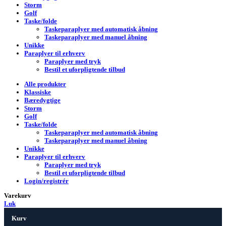
Storm
Golf
Taske/folde
Taskeparaplyer med automatisk åbning
Taskeparaplyer med manuel åbning
Unikke
Paraplyer til erhverv
Paraplyer med tryk
Bestil et uforpligtende tilbud
Alle produkter
Klassiske
Bæredygtige
Storm
Golf
Taske/folde
Taskeparaplyer med automatisk åbning
Taskeparaplyer med manuel åbning
Unikke
Paraplyer til erhverv
Paraplyer med tryk
Bestil et uforpligtende tilbud
Login/registrér
Varekurv
Luk
Kurv