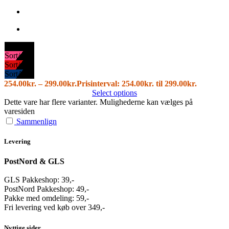
Sort
Sort/pink
Sort/rød
Sort/blå
254.00
kr.
–
299.00
kr.
Prisinterval: 254.00kr. til 299.00kr.
Select options
Dette vare har flere varianter. Mulighederne kan vælges på
varesiden
Sammenlign
Levering
PostNord & GLS
GLS Pakkeshop: 39,-
PostNord Pakkeshop: 49,-
Pakke med omdeling: 59,-
Fri levering ved køb over 349,-
Nyttige sider