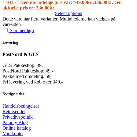
Den oprindelige pris var: 449.00kr..
336.00
kr.
Den
449.00
kr.
aktuelle pris er: 336.00kr..
Select options
Dette vare har flere varianter. Mulighederne kan vælges på
varesiden
Sammenlign
Levering
PostNord & GLS
GLS Pakkeshop: 39,-
PostNord Pakkeshop: 49,-
Pakke med omdeling: 59,-
Fri levering ved køb over 349,-
Nyttige sider
Handelsbetingelser
Returseddel
Privatlivspolitik
Paraply Blog
Online katalog
Min konto