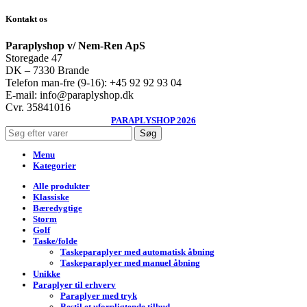
Kontakt os
Paraplyshop v/ Nem-Ren ApS
Storegade 47
DK – 7330 Brande
Telefon man-fre (9-16): +45 92 92 93 04
E-mail: info@paraplyshop.dk
Cvr. 35841016
PARAPLYSHOP 2026
Søg
Menu
Kategorier
Alle produkter
Klassiske
Bæredygtige
Storm
Golf
Taske/folde
Taskeparaplyer med automatisk åbning
Taskeparaplyer med manuel åbning
Unikke
Paraplyer til erhverv
Paraplyer med tryk
Bestil et uforpligtende tilbud