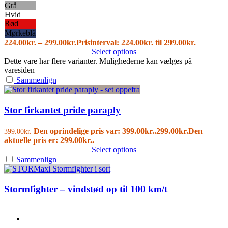
Grå
Hvid
Rød
Mørkeblå
224.00
kr.
–
299.00
kr.
Prisinterval: 224.00kr. til 299.00kr.
Select options
Dette vare har flere varianter. Mulighederne kan vælges på
varesiden
Sammenlign
Stor firkantet pride paraply
Den oprindelige pris var: 399.00kr..
299.00
kr.
Den
399.00
kr.
aktuelle pris er: 299.00kr..
Select options
Sammenlign
Stormfighter – vindstød op til 100 km/t