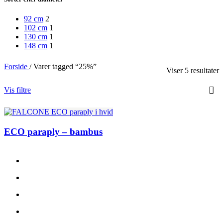
92 cm
2
102 cm
1
130 cm
1
148 cm
1
Forside
/
Varer tagged “25%”
Viser 5 resultater
Vis filtre
ECO paraply – bambus