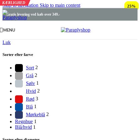
KÆRLIGHED
KÆRLIGHED
KÆRLIGHED
KÆRLIGHED
KÆRLIGHED
Skip to navigation
Skip to main content
25%
25%
25%
25%
25%
Gratis levering ved køb over 349.-
MENU
Luk
Sorter efter farve
Sort
2
Grå
2
Sølv
1
Hvid
2
Rød
3
Blå
1
Mørkeblå
2
Regnbue
1
Blå/hvid
1
Sorter efter diameter