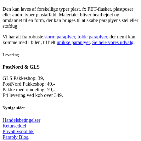
Den kan laves af forskellige typer plast, fx PET-flasker, plastposer
eller andre typer plastaffald. Materialet bliver bearbejdet og
omdannet til en form, der kan bruges til at skabe paraplyens stel eller
stofdug.
Vi har alt fra robuste
storm paraplyer
,
folde paraplyer
, der nemt kan
komme med i bilen, til helt
unikke paraplyer
.
Se hele vores udvalg
.
Levering
PostNord & GLS
GLS Pakkeshop: 39,-
PostNord Pakkeshop: 49,-
Pakke med omdeling: 59,-
Fri levering ved køb over 349,-
Nyttige sider
Handelsbetingelser
Returseddel
Privatlivspolitik
Paraply Blog