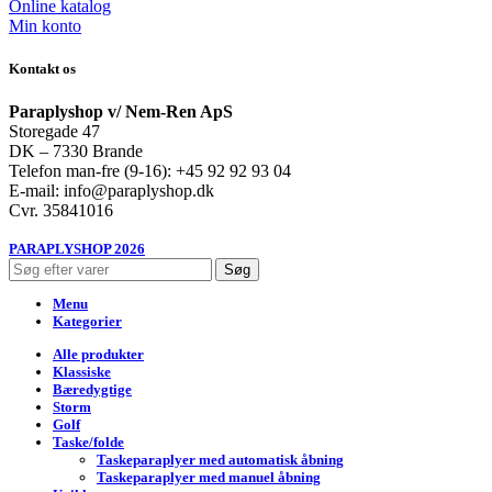
Online katalog
Min konto
Kontakt os
Paraplyshop v/ Nem-Ren ApS
Storegade 47
DK – 7330 Brande
Telefon man-fre (9-16): +45 92 92 93 04
E-mail: info@paraplyshop.dk
Cvr. 35841016
PARAPLYSHOP 2026
Søg
Menu
Kategorier
Alle produkter
Klassiske
Bæredygtige
Storm
Golf
Taske/folde
Taskeparaplyer med automatisk åbning
Taskeparaplyer med manuel åbning