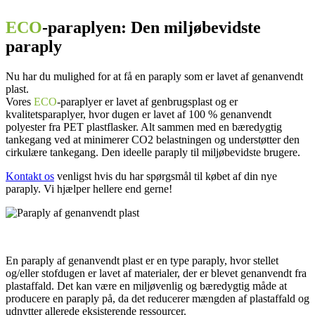
ECO
-paraplyen: Den miljøbevidste
paraply
Nu har du mulighed for at få en paraply som er lavet af genanvendt
plast.
Vores
ECO
-paraplyer
er lavet af genbrugsplast og er
kvalitetsparaplyer, hvor dugen er lavet af 100 % genanvendt
polyester fra PET plastflasker. Alt sammen med en bæredygtig
tankegang ved at minimerer CO2 belastningen og understøtter den
cirkulære tankegang. Den ideelle paraply til miljøbevidste brugere.
Kontakt os
venligst hvis du har spørgsmål til købet af din nye
paraply. Vi hjælper hellere end gerne!
En paraply af genanvendt plast er en type paraply, hvor stellet
og/eller stofdugen er lavet af materialer, der er blevet genanvendt fra
plastaffald. Det kan være en miljøvenlig og bæredygtig måde at
producere en paraply på, da det reducerer mængden af plastaffald og
udnytter allerede eksisterende ressourcer.