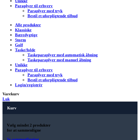
Unikke
Paraplyer til erhverv
Paraplyer med tryk
Bestil et uforpligtende tilbud
Alle produkter
Klassiske
Bæredygtige
Storm
Golf
Taske/folde
Taskeparaplyer med automatisk åbning
Taskeparaplyer med manuel åbning
Unikke
Paraplyer til erhverv
Paraplyer med tryk
Bestil et uforpligtende tilbud
Login/registrér
Varekurv
Luk
Kurv
Vælg mindst 2 produkter
for at sammenligne
Se sammenligning