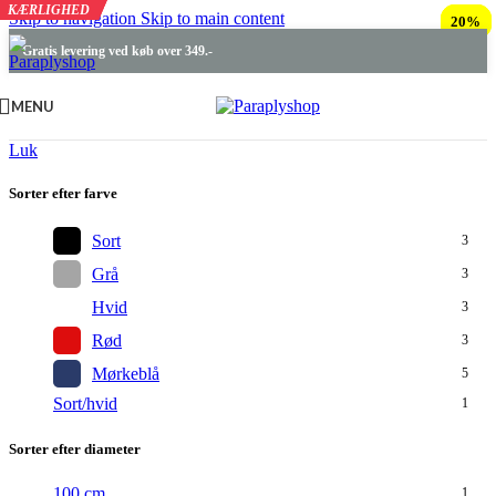
KÆRLIGHED
KÆRLIGHED
KÆRLIGHED
Skip to navigation
Skip to main content
20%
25%
20%
Gratis levering ved køb over 349.-
MENU
Luk
Sorter efter farve
Sort
3
Grå
3
Hvid
3
Rød
3
Mørkeblå
5
Sort/hvid
1
Sorter efter diameter
100 cm
1