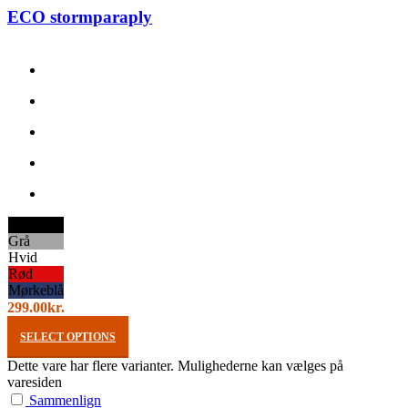
ECO stormparaply
Sort
Grå
Hvid
Rød
Mørkeblå
299.00
kr.
SELECT OPTIONS
Dette vare har flere varianter. Mulighederne kan vælges på
varesiden
Sammenlign