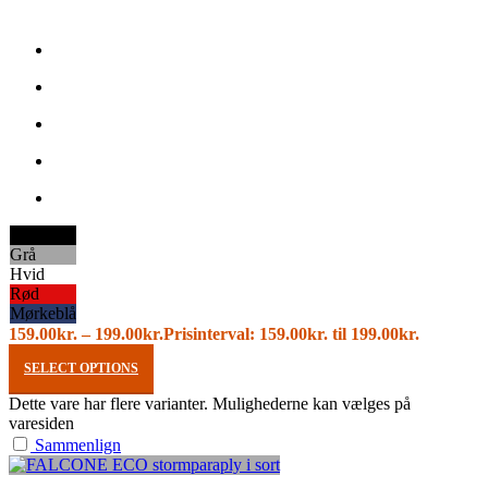
Sort
Grå
Hvid
Rød
Mørkeblå
159.00
kr.
–
199.00
kr.
Prisinterval: 159.00kr. til 199.00kr.
SELECT OPTIONS
Dette vare har flere varianter. Mulighederne kan vælges på
varesiden
Sammenlign