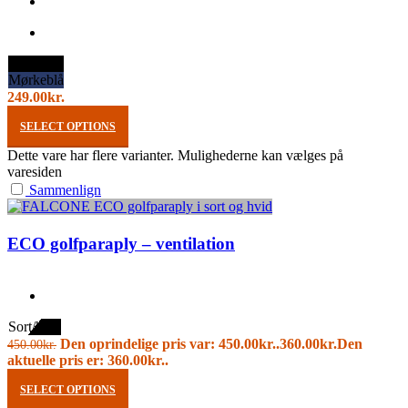
Sort
Mørkeblå
249.00
kr.
SELECT OPTIONS
Dette vare har flere varianter. Mulighederne kan vælges på
varesiden
Sammenlign
ECO golfparaply – ventilation
Sort/hvid
Den oprindelige pris var: 450.00kr..
360.00
kr.
Den
450.00
kr.
aktuelle pris er: 360.00kr..
SELECT OPTIONS