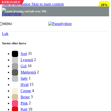
KÆRLIGHED
KÆRLIGHED
KÆRLIGHED
Skip to navigation
Skip to main content
20%
25%
20%
Gratis levering ved køb over 349.-
MENU
Luk
Sorter efter farve
Sort
31
Lysegrå
2
Grå
16
Mørkegrå
2
Sølv
1
Hvid
15
Creme
4
Beige
3
Pink
2
Rød
19