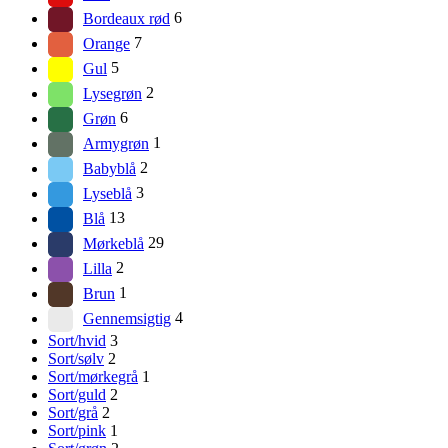
Bordeaux rød
6
Orange
7
Gul
5
Lysegrøn
2
Grøn
6
Armygrøn
1
Babyblå
2
Lyseblå
3
Blå
13
Mørkeblå
29
Lilla
2
Brun
1
Gennemsigtig
4
Sort/hvid
3
Sort/sølv
2
Sort/mørkegrå
1
Sort/guld
2
Sort/grå
2
Sort/pink
1