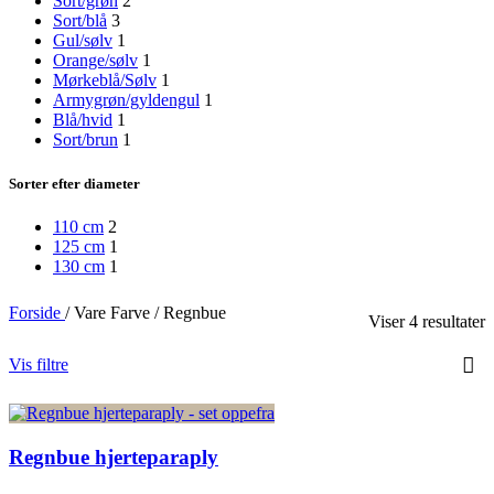
Sort/grøn
2
Sort/blå
3
Gul/sølv
1
Orange/sølv
1
Mørkeblå/Sølv
1
Armygrøn/gyldengul
1
Blå/hvid
1
Sort/brun
1
Sorter efter diameter
110 cm
2
125 cm
1
130 cm
1
Forside
/
Vare Farve
/
Regnbue
Viser 4 resultater
Vis filtre
Regnbue hjerteparaply