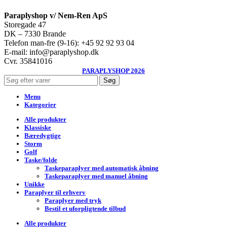
Paraplyshop v/ Nem-Ren ApS
Storegade 47
DK – 7330 Brande
Telefon man-fre (9-16): +45 92 92 93 04
E-mail: info@paraplyshop.dk
Cvr. 35841016
PARAPLYSHOP 2026
Søg
Menu
Kategorier
Alle produkter
Klassiske
Bæredygtige
Storm
Golf
Taske/folde
Taskeparaplyer med automatisk åbning
Taskeparaplyer med manuel åbning
Unikke
Paraplyer til erhverv
Paraplyer med tryk
Bestil et uforpligtende tilbud
Alle produkter