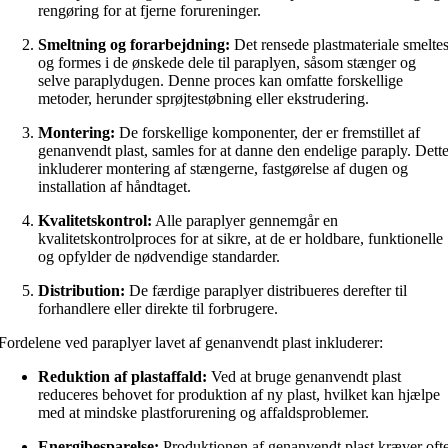
rengøring for at fjerne forureninger.
Smeltning og forarbejdning:
Det rensede plastmateriale smelte
og formes i de ønskede dele til paraplyen, såsom stænger og
selve paraplydugen. Denne proces kan omfatte forskellige
metoder, herunder sprøjtestøbning eller ekstrudering.
Montering:
De forskellige komponenter, der er fremstillet af
genanvendt plast, samles for at danne den endelige paraply. Dett
inkluderer montering af stængerne, fastgørelse af dugen og
installation af håndtaget.
Kvalitetskontrol:
Alle paraplyer gennemgår en
kvalitetskontrolproces for at sikre, at de er holdbare, funktionelle
og opfylder de nødvendige standarder.
Distribution:
De færdige paraplyer distribueres derefter til
forhandlere eller direkte til forbrugere.
Fordelene ved paraplyer lavet af genanvendt plast inkluderer:
Reduktion af plastaffald:
Ved at bruge genanvendt plast
reduceres behovet for produktion af ny plast, hvilket kan hjælpe
med at mindske plastforurening og affaldsproblemer.
Energibesparelse:
Produktionen af genanvendt plast kræver oft